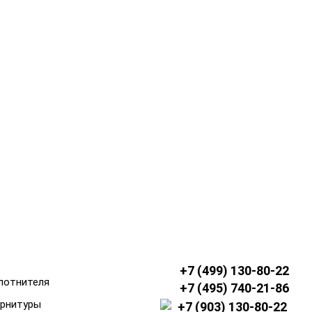
filter_4
ПОСЛЕ СОГЛАСОВАНИЯ ВСЕХ
ВОПРОСОВ МЫ ПРИСТУПАЕМ
К РАБОТЕ
+7 (499) 130-80-22
лотнителя
+7 (495) 740-21-86
урнитуры
+7 (903) 130-80-22