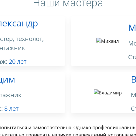
Наши мастера
лександр
М
стер, технолог,
Мо
нтажник
Ст
аж:
20 лет
дим
тажник
М
ж:
8 лет
С
попытаться и самостоятельно. Однако профессиональны
лнительно проверять наличие повреждений, которые м