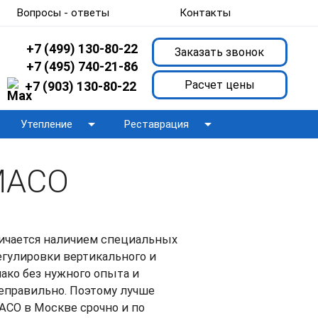
Вопросы - ответы
Контакты
+7 (499) 130-80-22
Заказать звонок
+7 (495) 740-21-86
Расчет цены
+7 (903) 130-80-22
arrow_drop_down
arrow_drop_down
Утепление
Реставрация
MACO
личается наличием специальных
егулировки вертикального и
нако без нужного опыта и
еправильно. Поэтому лучше
ACO в Москве срочно и по