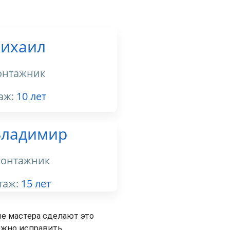
ихаил
нтажник
аж:
10 лет
Владимир
онтажник
таж:
15 лет
е мастера сделают это
ожно исправить.