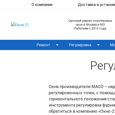
О компании
Доставка и установ
Срочный ремонт пластиковых
окон в Москве и МО
Работаем с 2016 года
arrow_drop_down
arrow_drop_down
Ремонт
Регулировка
Мо
Рег
Окна производителя MACO – над
регулировочных точек, с помощ
горизонтального положения ство
инструмента регулировка фурн
обратиться в компанию «Окно-21