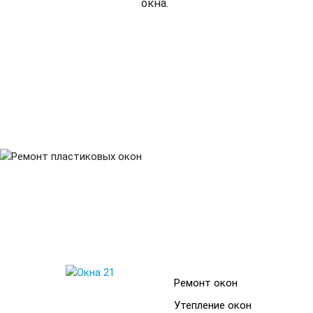
окна.
filter_1
ЗВОНИТЕ НАМ ИЛИ
ЗАКАЗЫВАЕТЕ ОБРАТНЫЙ
ЗВОНОК
Ремонт окон
Утепление окон