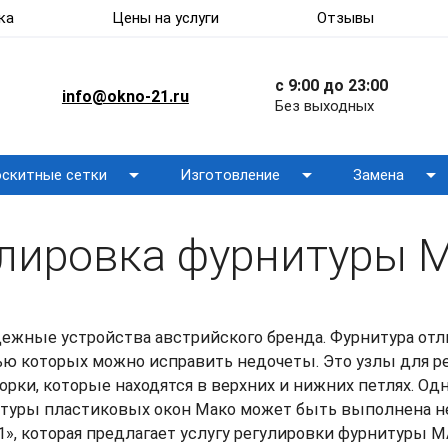
ка
Цены на услуги
Отзывы
с 9:00 до 23:00
info@okno-21.ru
Без выходных
arrow_drop_down
arrow_drop_down
arrow_drop_down
скитные сетки
Изготовление
Замена
улировка фурнитуры 
ежные устройства австрийского бренда. Фурнитура от
ью которых можно исправить недочеты. Это узлы для р
рки, которые находятся в верхних и нижних петлях. Од
итуры пластиковых окон Мако может быть выполнена н
», которая предлагает услугу регулировки фурнитуры M