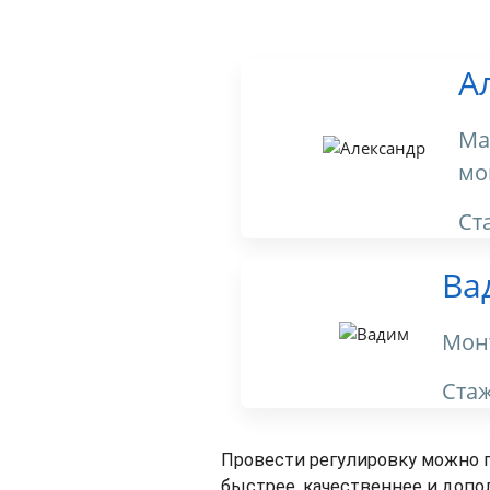
А
Ма
мо
Ст
Ва
Мон
Ста
Провести регулировку можно 
быстрее, качественнее и допо