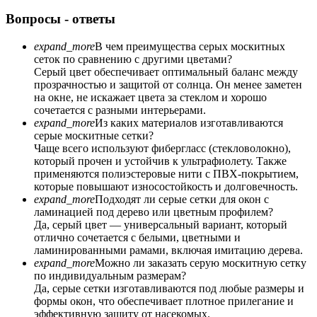
Вопросы - ответы
expand_more
В чем преимущества серых москитных
сеток по сравнению с другими цветами?
Серый цвет обеспечивает оптимальный баланс между
прозрачностью и защитой от солнца. Он менее заметен
на окне, не искажает цвета за стеклом и хорошо
сочетается с разными интерьерами.
expand_more
Из каких материалов изготавливаются
серые москитные сетки?
Чаще всего используют фибергласс (стекловолокно),
который прочен и устойчив к ультрафиолету. Также
применяются полиэстеровые нити с ПВХ-покрытием,
которые повышают износостойкость и долговечность.
expand_more
Подходят ли серые сетки для окон с
ламинацией под дерево или цветным профилем?
Да, серый цвет — универсальный вариант, который
отлично сочетается с белыми, цветными и
ламинированными рамами, включая имитацию дерева.
expand_more
Можно ли заказать серую москитную сетку
по индивидуальным размерам?
Да, серые сетки изготавливаются под любые размеры и
формы окон, что обеспечивает плотное прилегание и
эффективную защиту от насекомых.