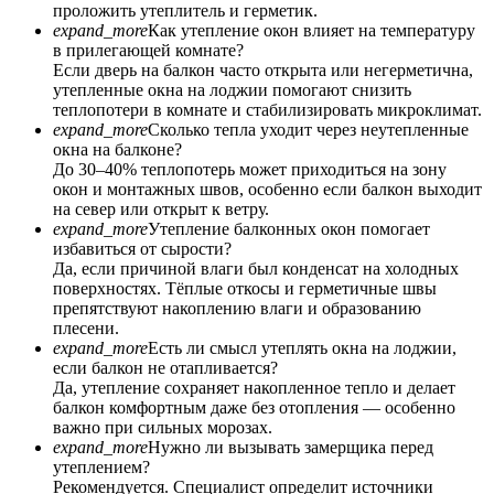
проложить утеплитель и герметик.
expand_more
Как утепление окон влияет на температуру
в прилегающей комнате?
Если дверь на балкон часто открыта или негерметична,
утепленные окна на лоджии помогают снизить
теплопотери в комнате и стабилизировать микроклимат.
expand_more
Сколько тепла уходит через неутепленные
окна на балконе?
До 30–40% теплопотерь может приходиться на зону
окон и монтажных швов, особенно если балкон выходит
на север или открыт к ветру.
expand_more
Утепление балконных окон помогает
избавиться от сырости?
Да, если причиной влаги был конденсат на холодных
поверхностях. Тёплые откосы и герметичные швы
препятствуют накоплению влаги и образованию
плесени.
expand_more
Есть ли смысл утеплять окна на лоджии,
если балкон не отапливается?
Да, утепление сохраняет накопленное тепло и делает
балкон комфортным даже без отопления — особенно
важно при сильных морозах.
expand_more
Нужно ли вызывать замерщика перед
утеплением?
Рекомендуется. Специалист определит источники