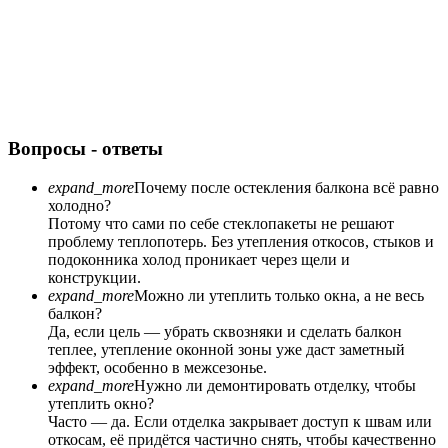
Вопросы - ответы
expand_more
Почему после остекления балкона всё равно
холодно?
Потому что сами по себе стеклопакеты не решают
проблему теплопотерь. Без утепления откосов, стыков и
подоконника холод проникает через щели и
конструкции.
expand_more
Можно ли утеплить только окна, а не весь
балкон?
Да, если цель — убрать сквозняки и сделать балкон
теплее, утепление оконной зоны уже даст заметный
эффект, особенно в межсезонье.
expand_more
Нужно ли демонтировать отделку, чтобы
утеплить окно?
Часто — да. Если отделка закрывает доступ к швам или
откосам, её придётся частично снять, чтобы качественно